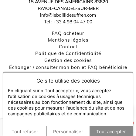
15 AVENUE DES AMERICAINS
83820
RAYOL-CANADEL-SUR-MER
info@lebaillidesuffren.com
Tel :
+33 4 98 04 47 00
↺
✕
FAQ acheteur
Mentions légales
contact
Politique de Confidentialité
Gestion des cookies
Échanger / consulter mon bon et FAQ bénéficiaire
Engagements RSE
Ce site utilise des cookies
En cliquant sur « Tout accepter », vous acceptez
Console SecretBox ®
, éditeur de la solution de chèques et
l’utilisation de cookies à usages techniques
coffrets cadeaux
nécessaires au bon fonctionnement du site, ainsi que
des cookies pour mesurer l'audience du site et de nos
×
Partenaires médias :
SecretBox
Comment puis-je vous aider ?
campagnes publicitaires et de communication.
1
Tout refuser
Personnaliser
Tout accepter