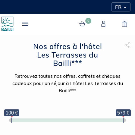
FR
0
Nos offres à l'hôtel
0 article au panier
Les Terrasses du
Partage Face
apytheme
Part
Bailli***
Retrouvez toutes nos offres, coffrets et chèques
cadeaux pour un séjour à l'hôtel Les Terrasses du
Bailli***
100 €
579 €